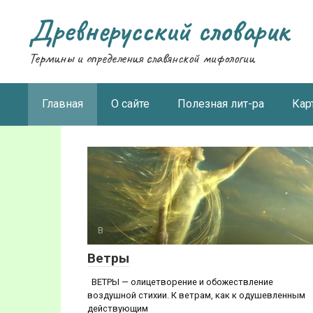
Перейти
Древнерусский словарик
к
контенту
Термины и определения славянской мифологии
Главная
О сайте
Полезная лит-ра
Кар
В
Ветры
ВЕТРЫ — олицетворение и обожествление
воздушной стихии. К ветрам, как к одушевленным
действующим