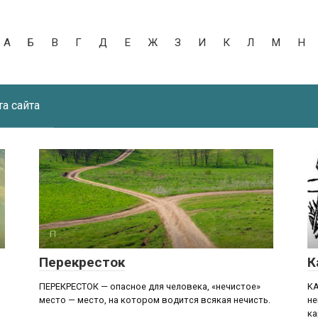
А
Б
В
Г
Д
Е
Ж
З
И
К
Л
М
Н
та сайта
П
Перекресток
К
ПЕРЕКРЕСТОК — опасное для человека, «нечистое»
KA
место — место, на котором водится всякая нечисть.
не
ка