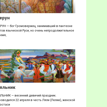
П
ерун
РУН — бог Громовержец, занимавший в пантеоне
гов языческой Руси, но очень непродолжительное
емя,
Л
яльник
ЛЬНИК — весенний девичий праздник.
оводился 22 апреля в честь Ляли (Лелии), женской
остаси