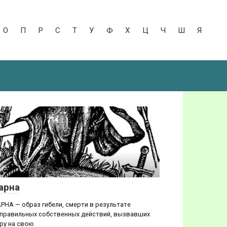
О
П
Р
С
Т
У
Ф
Х
Ц
Ч
Ш
Я
К
арна
PHA — образ гибели, смерти в результате
правильных собственных действий, вызвавших
ру на свою