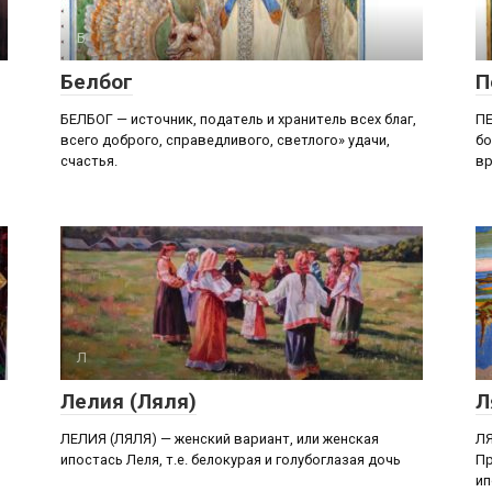
Б
Белбог
П
БЕЛБОГ — источник, податель и хранитель всех благ,
ПЕ
всего доброго, справедливого, светлого» удачи,
бо
счастья.
вр
Л
Лелия (Ляля)
Л
ЛЕЛИЯ (ЛЯЛЯ) — женский вариант, или женская
ЛЯ
ипостась Леля, т.е. белокурая и голубоглазая дочь
Пр
ип