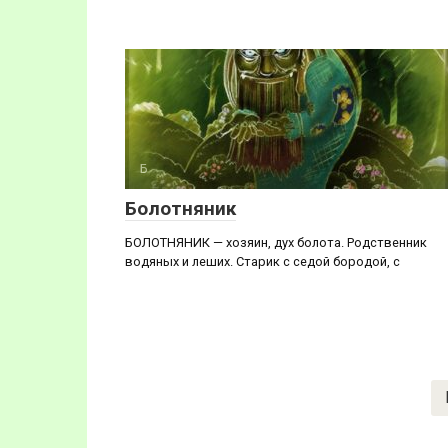
Б
Болотняник
БОЛОТНЯНИК — хозяин, дух болота. Родственник
водяных и леших. Старик с седой бородой, с
Навигация
по
записям