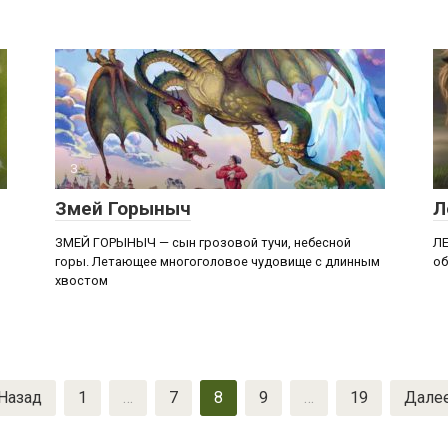
З
Змей Горыныч
Л
ЗМЕЙ ГОРЫНЫЧ — сын грозовой тучи, небесной
ЛЕ
горы. Летающее многоголовое чудовище с длинным
об
хвостом
Назад
1
…
7
8
9
…
19
Дале