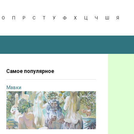
О
П
Р
С
Т
У
Ф
Х
Ц
Ч
Ш
Я
Самое популярное
Мавки