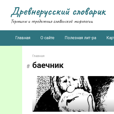
Перейти
Древнерусский словарик
к
контенту
Термины и определения славянской мифологии
Главная
О сайте
Полезная лит-ра
Кар
Главная
баечник
Б