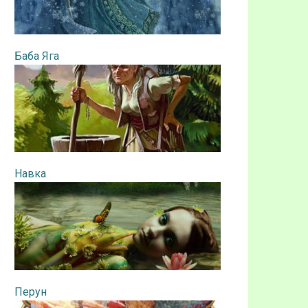
Баба Яга
Навка
Перун