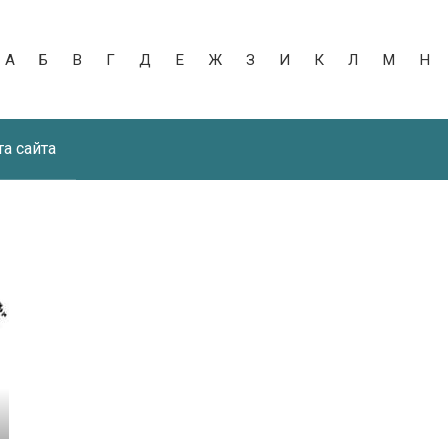
А
Б
В
Г
Д
Е
Ж
З
И
К
Л
М
Н
та сайта