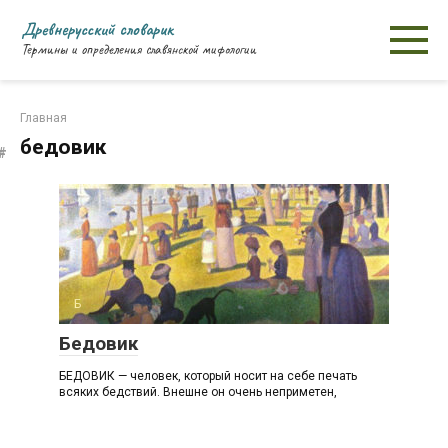
Перейти
Древнерусский словарик
к
Термины и определения славянской мифологии
контенту
Главная
бедовик
Б
Бедовик
БЕДОВИК — человек, который носит на себе печать
всяких бедствий. Внешне он очень неприметен,