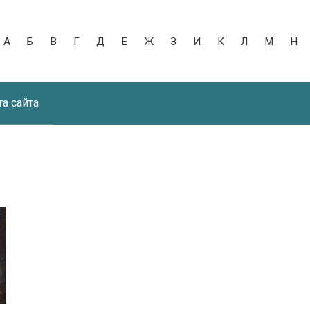
А
Б
В
Г
Д
Е
Ж
З
И
К
Л
М
Н
та сайта