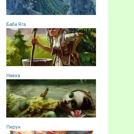
Баба Яга
Навка
Перун