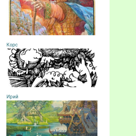
Корс
Ирий