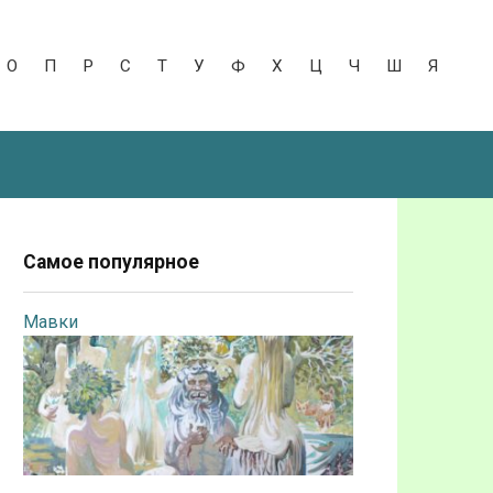
О
П
Р
С
Т
У
Ф
Х
Ц
Ч
Ш
Я
Самое популярное
Мавки