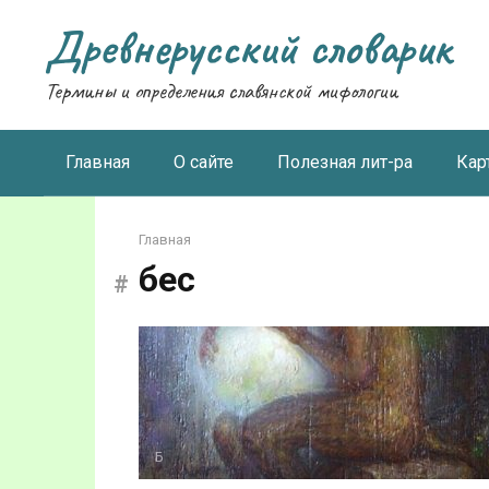
Перейти
Древнерусский словарик
к
контенту
Термины и определения славянской мифологии
Главная
О сайте
Полезная лит-ра
Кар
Главная
бес
Б