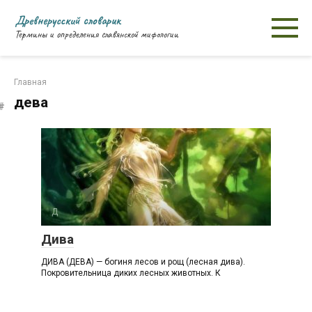
Перейти
Древнерусский словарик
к
Термины и определения славянской мифологии
контенту
Главная
дева
Д
Дива
ДИВА (ДЕВА) — богиня лесов и рощ (лесная дива).
Покровительница диких лесных животных. К