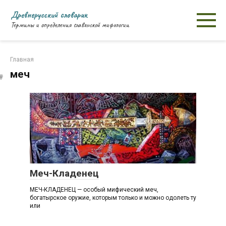
Перейти
Древнерусский словарик
к
Термины и определения славянской мифологии
контенту
Главная
меч
М
Меч-Кладенец
МЕЧ-КЛАДЕНЕЦ — особый мифический меч,
богатырское оружие, которым только и можно одолеть ту
или