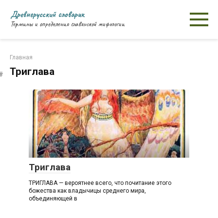
Перейти
Древнерусский словарик
к
Термины и определения славянской мифологии
контенту
Главная
Триглава
Т
Триглава
ТРИГЛАВА — вероятнее всего, что почитание этого
божества как владычицы среднего мира,
объединяющей в