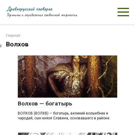
Перейти
Древнерусский словарик
к
Термины и определения славянской мифологии
контенту
Главная
Волхов
В
Волхов — богатырь
ВОЛХОВ (ВОЛХВ) — богатырь, великий волшебник и
чародей, сын князя Славена, основавшего в районе