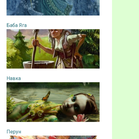
Баба Яга
Навка
Перун