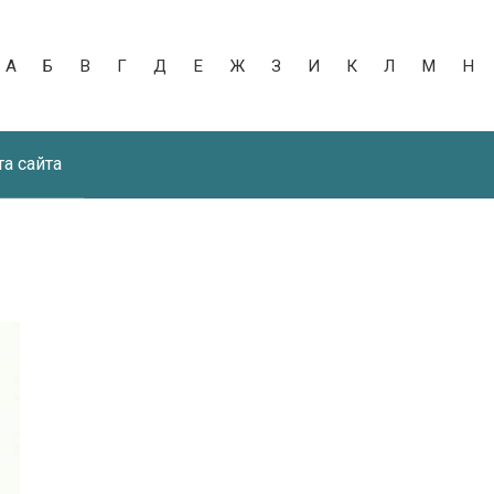
А
Б
В
Г
Д
Е
Ж
З
И
К
Л
М
Н
та сайта