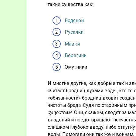
такие существа как:
Водяной
Русалки
Мавки
Берегини
Омутники
И многие другие, как добрые так и зл
считает бродниц духами воды, кто то 
«обязанности» бродниц входит создани
чистоты брода. Судя по старинным пр
существам
. Они, скажем, следят за м
владений и предотвращают несчастные
слишком глубоко вводу, либо отпугну
воды. Помогали они так же и воинам,