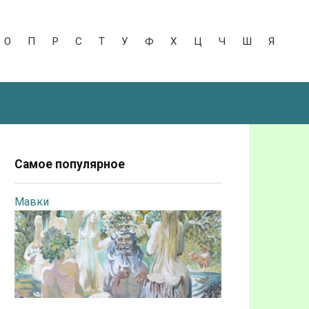
О
П
Р
С
Т
У
Ф
Х
Ц
Ч
Ш
Я
Самое популярное
Мавки