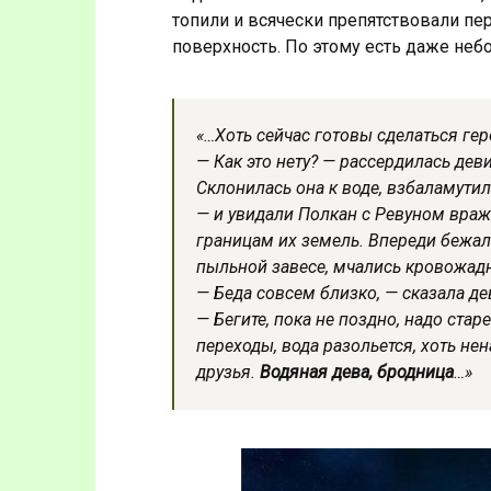
топили и всячески препятствовали пе
поверхность. По этому есть даже неб
«…Хоть сейчас готовы сделаться ге
— Как это нету? — рассердилась девиц
Склонилась она к воде, взбаламути
— и увидали Полкан с Ревуном враж
границам их земель. Впереди бежал 
пыльной завесе, мчались кровожад
— Беда совсем близко, — сказала де
— Бегите, пока не поздно, надо ста
переходы, вода разольется, хоть нен
друзья.
Водяная дева, бродница
…»