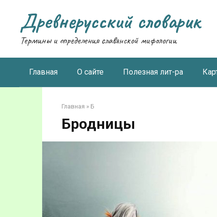
Перейти
Древнерусский словарик
к
контенту
Термины и определения славянской мифологии
Главная
О сайте
Полезная лит-ра
Кар
Главная
»
Б
Бродницы