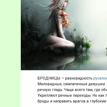
Б
РОДНИЦЫ — разновидность
русало
Миловидные, симпатичные девушки. П
речную гладь. Чаще всего там, где об
Укрепляют речные переходы. Но как т
броды и направить врагов в глубокие