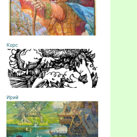
Корс
Ирий