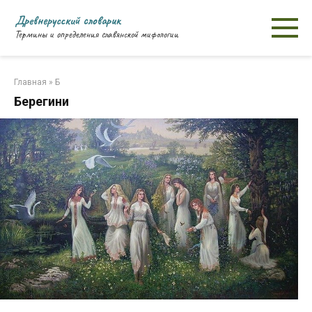
Перейти
Древнерусский словарик
к
Термины и определения славянской мифологии
контенту
Главная
»
Б
Берегини