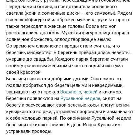
широкой юбке, с руками, переходящими в головы коней.
Перед нами и богиня, и представители солнечного
светила (кони и солнечные диски — его символы). Рядом
с женской фигуркой изображен мужчина, руки которого
также переходят в женские головы. Возле его ног
располагались два коня. Мужская фигура олицетворяла
солнечное божество, оплодотворяющее землю.
Со временем славянские народы стали считать, что
берегинь множество. В берегинь превращались невесты,
умершие до свадьбы. Каждого парня берегини считали
своим утраченным женихом и часто сводили их с ума
своей красотой.
Берегини считаются добрыми духами. Они помогают
людям добраться до берега целыми и невредимыми,
защищают их от проказ
Водяного
,
чертей
и кикимор.
Берегини появляются на
Русальной неделе
, сидят на
берегу и расчесывают свои зеленые косы, плетут венки,
кувыркаются во ржи, устраивают хороводы и заманивают
к себе молодых парней. По окончании Русальной недели
берегини покидают землю. В день Ивана Купалы им
устраивали проводы.