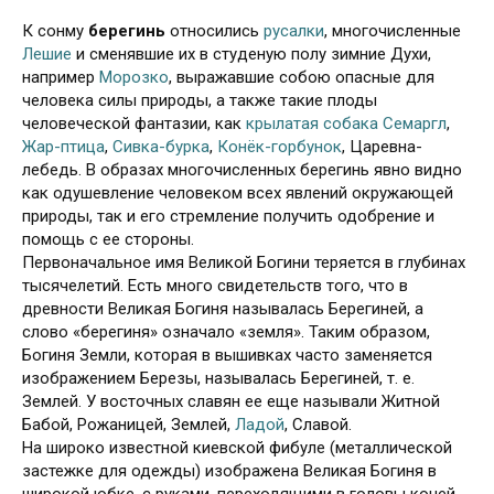
К
сонму
берегинь
относились
русалки
, многочисленные
Лешие
и сменявшие их в студеную полу зимние Духи,
например
Морозко
, выражавшие собою опасные для
человека силы природы, а также такие плоды
человеческой фантазии, как
крылатая собака Семаргл
,
Жар-птица
,
Сивка-бурка
,
Конёк-горбунок
, Царевна-
лебедь. В образах многочисленных берегинь явно видно
как одушевление человеком всех явлений окружающей
природы, так и его стремление получить одобрение и
помощь с ее стороны.
Первоначальное имя Великой Богини теряется в глубинах
тысячелетий. Есть много свидетельств того, что в
древности Великая Богиня называлась Берегиней, а
слово «берегиня» означало «земля». Таким образом,
Богиня Земли, которая в вышивках часто заменяется
изображением Березы, называлась Берегиней, т. е.
Землей. У восточных славян ее еще называли Житной
Бабой, Рожаницей, Землей,
Ладой
, Славой.
На широко известной киевской фибуле (металлической
застежке для одежды) изображена Великая Богиня в