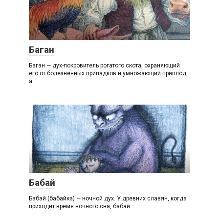
Б
Баган
Баган — дух-покровитель рогатого скота, охраняющий
его от болезненных припадков и умножающий приплод,
а
Б
Бабай
Бабай (бабайка) — ночной дух. У древних славян, когда
приходит время ночного сна, бабай