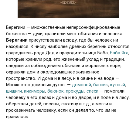
Берегини — множественные неперсонифицированные
божества — духи, хранители мест обитания и человека.
Берегини
присутствовали всюду, где бы человек ни
находился. К числу наиболее древних берегинь относятся
прародитель рода Дед и прародительница Баба,
Баба Яга
,
которые хранили род, его жизненный уклад и традиции,
следили за соблюдением обычаев и моральных норм,
охраняли дом и околодомашнее жизненное
пространство. И дома и в лесу, и в овине и на воде —
Множество домовых духов —
домовой
,
банник
,
кутный
,
шишиги
,
кикиморы
,
баюнок
,
прокуды
,
спехи
— помогали
человеку в его делах и дома и во дворе, и в поле и в лесу,
оберегали детей, посевы, скотину и т.д., а могли и
проказничать человеку, если он делал то, что им не
нравилось.