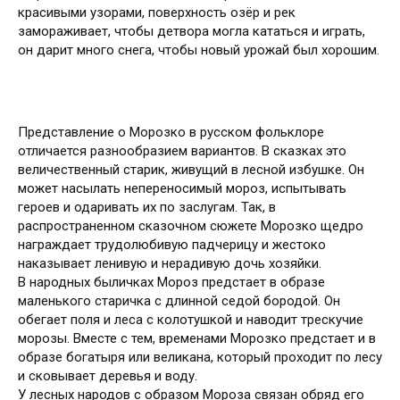
красивыми узорами, поверхность озёр и рек
замораживает, чтобы детвора могла кататься и играть,
он дарит много снега, чтобы новый урожай был хорошим.
Представление о Морозко в русском фольклоре
отличается разнообразием вариантов. В сказках это
величественный старик, живущий в лесной избушке. Он
может насылать непереносимый мороз, испытывать
героев и одаривать их по заслугам. Так, в
распространенном сказочном сюжете Морозко щедро
награждает трудолюбивую падчерицу и жестоко
наказывает ленивую и нерадивую дочь хозяйки.
В народных быличках Мороз предстает в образе
маленького старичка с длинной седой бородой. Он
обегает поля и леса с колотушкой и наводит трескучие
морозы. Вместе с тем, временами Морозко предстает и в
образе богатыря или великана, который проходит по лесу
и сковывает деревья и воду.
У лесных народов с образом Мороза связан обряд его