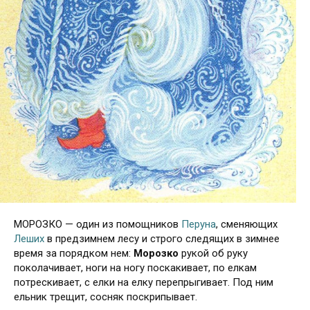
М
ОРОЗКО — один из помощников
Перуна
, сменяющих
Леших
в предзимнем лесу и строго следящих в зимнее
время за порядком нем:
Морозко
рукой об руку
поколачивает, ноги на ногу поскакивает, по елкам
потрескивает, с елки на елку перепрыгивает. Под ним
ельник трещит, сосняк поскрипывает.