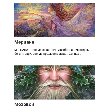
М
Мерцана
МЕРЦАНА — всегда юная дочь Дажбога и Зимстерлы,
богиня зари, всегда предшествующая Солнцу и
М
Моховой