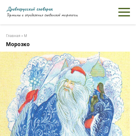
Перейти
Древнерусский словарик
к
Термины и определения славянской мифологии
контенту
Главная
»
М
Морозко