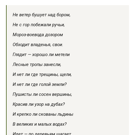
Не ветер бушует над бором,
Не с гор побежали ручьи,
Мороз-воевода дозором
Обходит владенья, свои.
Глядит — хорошо ли метели
Лесные тропы занесли,
И нет ли где трещины, щели,
И нет ли где голой земли?
Пушисты ли сосен вершины,
Красив ли узор на дубах?
И крепко ли скованы льдины
В великих и малых водах?
Идет — по деревьям шагает,