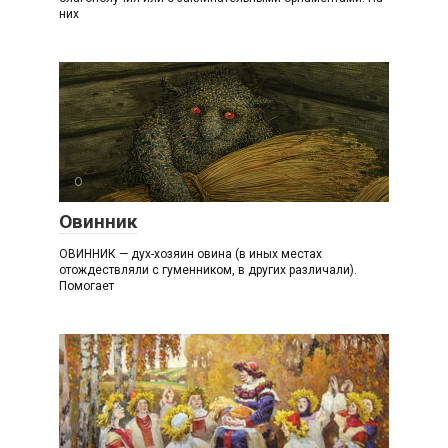
них
О
Овинник
ОВИННИК — дух-хозяин овина (в иных местах
отождествляли с гуменником, в других различали).
Помогает