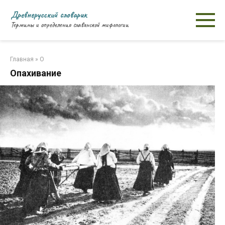
Перейти
Древнерусский словарик
к
Термины и определения славянской мифологии
контенту
Главная
»
О
Опахивание