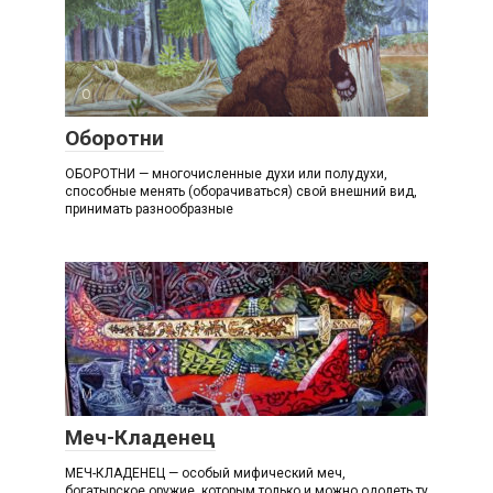
О
Оборотни
ОБОРОТНИ — многочисленные духи или полудухи,
способные менять (оборачиваться) свой внешний вид,
принимать разнообразные
М
Меч-Кладенец
МЕЧ-КЛАДЕНЕЦ — особый мифический меч,
богатырское оружие, которым только и можно одолеть ту