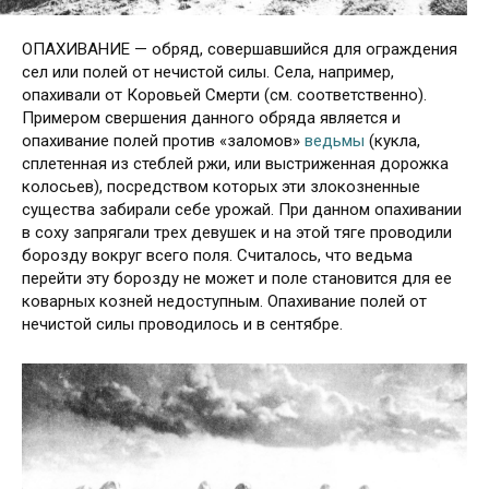
О
ПАХИВАНИЕ — обряд, совершавшийся для ограждения
сел или полей от нечистой силы. Села, например,
опахивали от Коровьей Смерти (см. соответственно).
Примером свершения данного обряда является и
опахивание полей против «заломов»
ведьмы
(кукла,
сплетенная из стеблей ржи, или выстриженная дорожка
колосьев), посредством которых эти злокозненные
существа забирали себе урожай. При данном опахивании
в соху запрягали трех девушек и на этой тяге проводили
борозду вокруг всего поля. Считалось, что ведьма
перейти эту борозду не может и поле становится для ее
коварных козней недоступным. Опахивание полей от
нечистой силы проводилось и в сентябре.