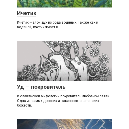
И
Ичетик
Ичетик — злой дух из рода водяных. Так же как и
водяной, ичетик живет в
У
Уд — покровитель
В славянской мифологии покровитель любовной связи.
Одно из самых древних и потаенных славянских
божеств.