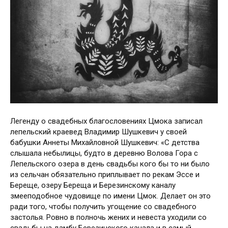
Легенду о свадебных благословениях Цмока записал
лепельский краевед Владимир Шушкевич у своей
бабушки Аннеты Михайловной Шушкевич: «С детства
слышала небылицы, будто в деревню Волова Гора с
Лепельского озера в день свадьбы кого бы то ни было
из сельчан обязательно приплывает по рекам Эссе и
Береще, озеру Береща и Березинскому каналу
змееподобное чудовище по имени Цмок. Делает он это
ради того, чтобы получить угощение со свадебного
застолья. Ровно в полночь жених и невеста уходили со