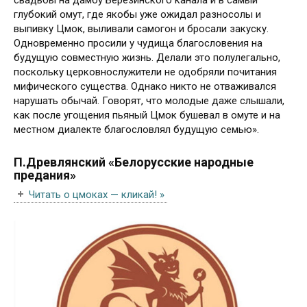
свадьбы на дамбу Березинского канала и в самый
глубокий омут, где якобы уже ожидал разносолы и
выпивку Цмок, выливали самогон и бросали закуску.
Одновременно просили у чудища благословения на
будущую совместную жизнь. Делали это полулегально,
поскольку церковнослужители не одобряли почитания
мифического существа. Однако никто не отваживался
нарушать обычай. Говорят, что молодые даже слышали,
как после угощения пьяный Цмок бушевал в омуте и на
местном диалекте благословлял будущую семью».
П.Древлянский «Белорусские народные
предания»
Читать о цмоках — кликай! »