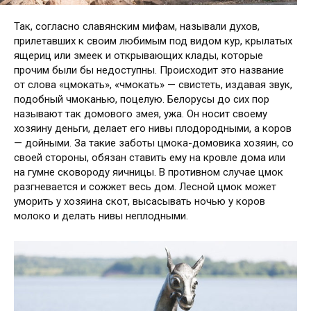
Т
ак, согласно славянским мифам, называли духов,
прилетавших к своим любимым под видом кур, крылатых
ящериц или змеек и открывающих клады, которые
прочим были бы недоступны. Происходит это название
от слова «цмокать», «чмокать» — свистеть, издавая звук,
подобный чмоканью, поцелую. Белорусы до сих пор
называют так домового змея, ужа. Он носит своему
хозяину деньги, делает его нивы плодородными, а коров
— дойными. За такие заботы цмока-домовика хозяин, со
своей стороны, обязан ставить ему на кровле дома или
на гумне сковороду яичницы. В противном случае цмок
разгневается и сожжет весь дом. Лесной цмок может
уморить у хозяина скот, высасывать ночью у коров
молоко и делать нивы неплодными.