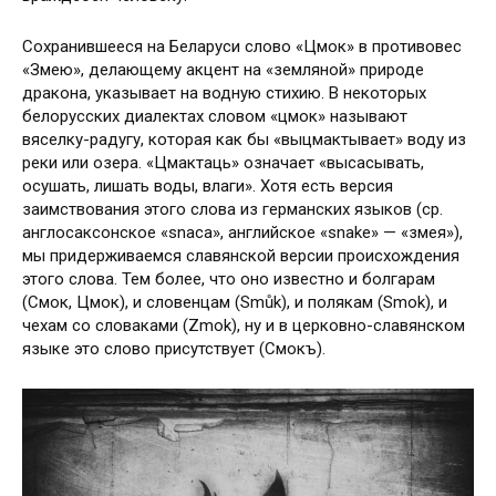
Сохранившееся на Беларуси слово «Цмок» в противовес
«Змею», делающему акцент на «земляной» природе
дракона, указывает на водную стихию. В некоторых
белорусских диалектах словом «цмок» называют
вяселку-радугу, которая как бы «выцмактывает» воду из
реки или озера. «Цмактаць» означает «высасывать,
осушать, лишать воды, влаги». Хотя есть версия
заимствования этого слова из германских языков (ср.
англосаксонское «snаса», английское «snake» — «змея»),
мы придерживаемся славянской версии происхождения
этого слова. Тем более, что оно известно и болгарам
(Смок, Цмок), и словенцам (Smůk), и полякам (Smok), и
чехам со словаками (Zmok), ну и в церковно-славянском
языке это слово присутствует (Смокъ).