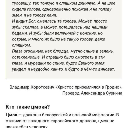
туловищу, так тонкую и слишком длинную. А на шее
сидела голова, одновременно похожая и на голову
змеи, и на голову лани.
И видит Бог, смеялась та голова. Может, просто
зубы скалила, а может, потешалась над нашими
бедами. И зубы были величиной с конские, но
острые, и много их было на такую голову, даже
слишком.
Глаза огромные, как блюдца, мутно-синие в зелень,
остекленелые. И страшно было смотреть в эти
глаза, и мурашки по спине, будто Евиного змея
увидел, и неудобно как-то, и будто в чём-то виноват.
Владимир Короткевич «Христос приземлился в Гродно».
Перевод Александра Сурнина
Кто такие цмоки?
Цмок
— дракон в белорусской и польской мифологии. В
отличии от западного европейского дракона, цмок не
враждебен человеку.